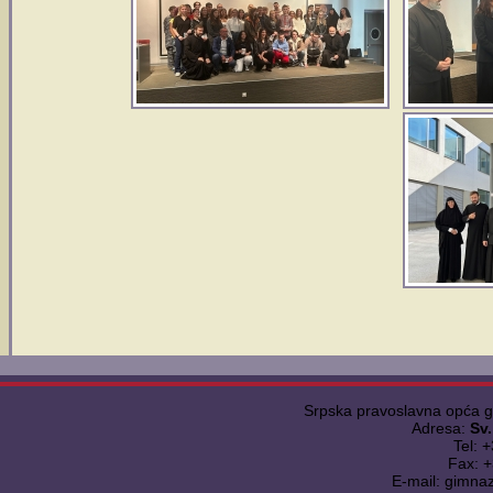
Srpska pravoslavna opća 
Adresa:
Sv
Tel: 
Fax: 
E-mail: gimna