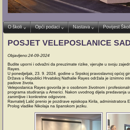
O školi
Opći podaci
Nastava
Povijest Ško
^
^
^
POSJET VELEPOSLANICE SAD
Objavljeno:24-09-2024
Budite uporni i odvažni da preuzimate rizike, vjerujte u svoju zajed
Rayes.
U ponedjeljak, 23. 9. 2024. godine u Srpskoj pravoslavnoj općoj gi
Država u Republici Hrvatskoj Nathalie Rayes održala je iznimno in
padove života.
Veleposlanica Rayes govorila je o osobnom životnom i profesiona
programa studiranja u Americi. Nakon uvodnog dijela predavanja uslij
zanimljive i konkretne odgovore.
Ravnatelj Lalić prenio je pozdrave episkopa Kirila, administratora
Prolog vladike Nikolaja na španskom jeziku.