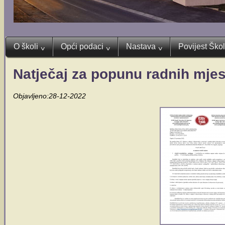
O školi
Opći podaci
Nastava
Povijest Ško
^
^
^
Natječaj za popunu radnih mjes
Objavljeno:28-12-2022