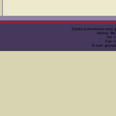
Srpska pravoslavna opća 
Adresa:
Sv
Tel: 
Fax: 
E-mail: gimna