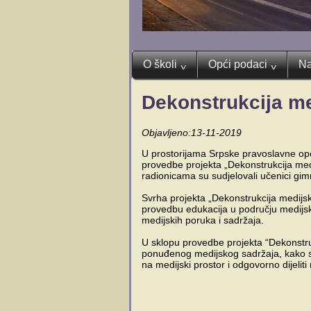
O školi
Opći podaci
Na
^
^
Dekonstrukcija m
Objavljeno:13-11-2019
U prostorijama Srpske pravoslavne opć
provedbe projekta „Dekonstrukcija me
radionicama su sudjelovali učenici gimn
Svrha projekta „Dekonstrukcija medijs
provedbu edukacija u području medijske
medijskih poruka i sadržaja.
U sklopu provedbe projekta “Dekonstru
ponuđenog medijskog sadržaja, kako s k
na medijski prostor i odgovorno dijelit