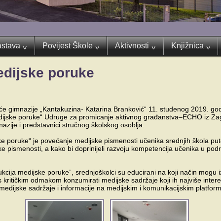
stava
Povijest Škole
Aktivnosti
Knjižnica
^
^
^
^
edijske poruke
e gimnazije „Kantakuzina- Katarina Branković“ 11. studenog 2019. god
dijske poruke“ Udruge za promicanje aktivnog građanstva–ECHO iz Zag
azije i predstavnici stručnog školskog osoblja.
ke poruke“ je povećanje medijske pismenosti učenika srednjih škola put
 pismenosti, a kako bi doprinijeli razvoju kompetencija učenika u podru
kcija medijske poruke”, srednjoškolci su educirani na koji način mogu 
ritičkim odmakom konzumirati medijske sadržaje koji ih najviše interes
i medijske sadržaje i informacije na medijskim i komunikacijskim platfo