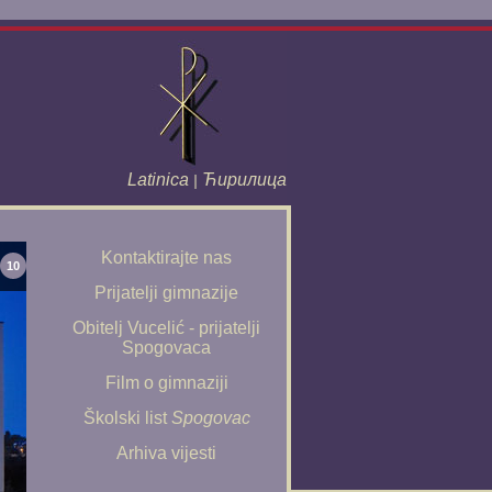
Latinica
Ћирилица
|
Kontaktirajte nas
10
Prijatelji gimnazije
Obitelj Vucelić - prijatelji
Spogovaca
Film o gimnaziji
Školski list
Spogovac
Arhiva vijesti