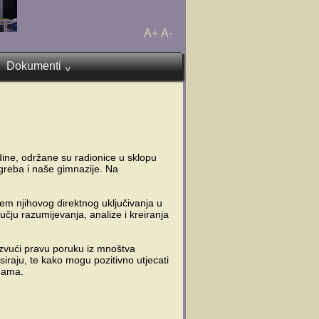
A+
A-
Dokumenti
^
ine, održane su radionice u sklopu
reba i naše gimnazije. Na
em njihovog direktnog uključivanja u
čju razumijevanja, analize i kreiranja
izvući pravu poruku iz mnoštva
iraju, te kako mogu pozitivno utjecati
rmama.