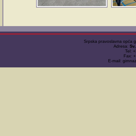
Srpska pravoslavna opća 
Adresa:
Sv
Tel: 
Fax: 
E-mail: gimna