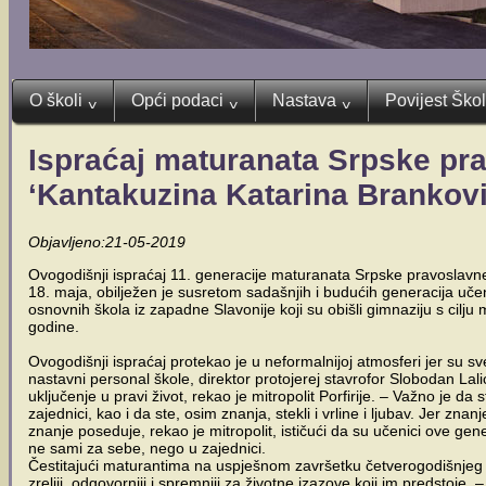
O školi
Opći podaci
Nastava
Povijest Ško
^
^
^
Ispraćaj maturanata Srpske pr
‘Kantakuzina Katarina Brankovi
Objavljeno:21-05-2019
Ovogodišnji ispraćaj 11. generacije maturanata Srpske pravoslavn
18. maja, obilježen je susretom sadašnjih i budućih generacija uče
osnovnih škola iz zapadne Slavonije koji su obišli gimnaziju s cilju
godine.
Ovogodišnji ispraćaj protekao je u neformalnijoj atmosferi jer su sveč
nastavni personal škole, direktor protojerej stavrofor Slobodan Lalić,
uključenje u pravi život, rekao je mitropolit Porfirije. – Važno je d
zajednici, kao i da ste, osim znanja, stekli i vrline i ljubav. Jer zn
znanje poseduje, rekao je mitropolit, ističući da su učenici ove generac
ne sami za sebe, nego u zajednici.
Čestitajući maturantima na uspješnom završetku četverogodišnjeg o
zreliji, odgovorniji i spremniji za životne izazove koji im predstoje.