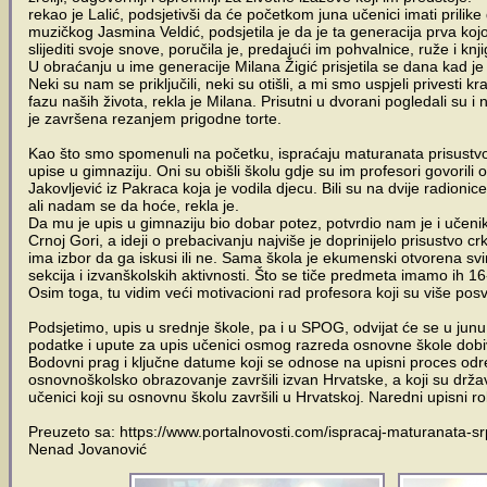
rekao je Lalić, podsjetivši da će početkom juna učenici imati prili
muzičkog Jasmina Veldić, podsjetila je da je ta generacija prva kojoj
slijediti svoje snove, poručila je, predajući im pohvalnice, ruže i knji
U obraćanju u ime generacije Milana Žigić prisjetila se dana kad je
Neki su nam se priključili, neki su otišli, a mi smo uspjeli privesti kr
fazu naših života, rekla je Milana. Prisutni u dvorani pogledali su i
je završena rezanjem prigodne torte.
Kao što smo spomenuli na početku, ispraćaju maturanata prisustvova
upise u gimnaziju. Oni su obišli školu gdje su im profesori govorili
Jakovljević iz Pakraca koja je vodila djecu. Bili su na dvije radioni
ali nadam se da hoće, rekla je.
Da mu je upis u gimnaziju bio dobar potez, potvrdio nam je i učen
Crnoj Gori, a ideji o prebacivanju najviše je doprinijelo prisustvo
ima izbor da ga iskusi ili ne. Sama škola je ekumenski otvorena s
sekcija i izvanškolskih aktivnosti. Što se tiče predmeta imamo ih 16-a
Osim toga, tu vidim veći motivacioni rad profesora koji su više posv
Podsjetimo, upis u srednje škole, pa i u SPOG, odvijat će se u junu
podatke i upute za upis učenici osmog razreda osnovne škole dobi
Bodovni prag i ključne datume koji se odnose na upisni proces odre
osnovnoškolsko obrazovanje završili izvan Hrvatske, a koji su drža
učenici koji su osnovnu školu završili u Hrvatskoj. Naredni upisni r
Preuzeto sa: https://www.portalnovosti.com/ispracaj-maturanata-
Nenad Jovanović