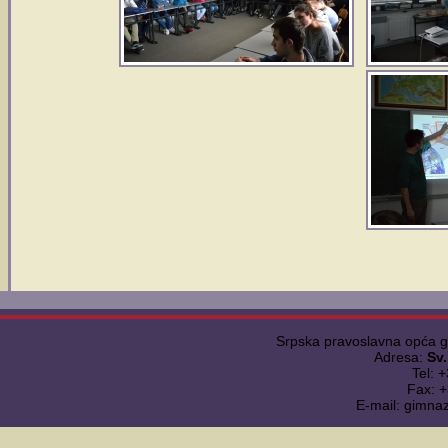
Srpska pravoslavna opća 
Adresa:
Sv
Tel: 
Fax: 
E-mail: gimna