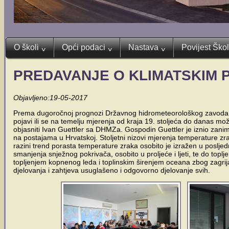
O školi
Opći podaci
Nastava
Povijest Ško
^
^
^
PREDAVANJE O KLIMATSKIM
Objavljeno:19-05-2017
Prema dugoročnoj prognozi Državnog hidrometeorološkog zavoda pred
pojavi ili se na temelju mjerenja od kraja 19. stoljeća do danas mo
objasniti Ivan Guettler sa DHMZa. Gospodin Guettler je iznio zaniml
na postajama u Hrvatskoj. Stoljetni nizovi mjerenja temperature z
razini trend porasta temperature zraka osobito je izražen u poslje
smanjenja snježnog pokrivača, osobito u proljeće i ljeti, te do topl
topljenjem kopnenog leda i toplinskim širenjem oceana zbog zagrijav
djelovanja i zahtjeva usuglašeno i odgovorno djelovanje svih.