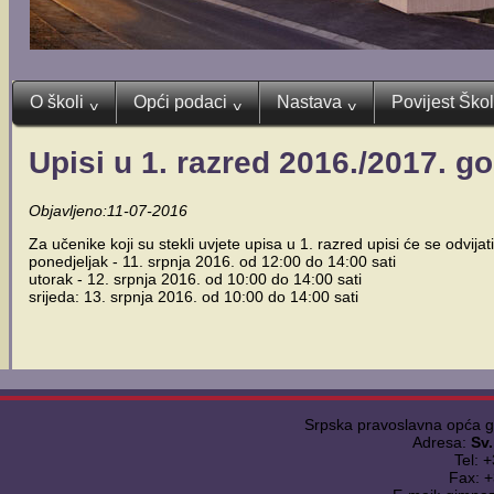
O školi
Opći podaci
Nastava
Povijest Ško
^
^
^
Upisi u 1. razred 2016./2017. g
Objavljeno:11-07-2016
Za učenike koji su stekli uvjete upisa u 1. razred upisi će se odvij
ponedjeljak - 11. srpnja 2016. od 12:00 do 14:00 sati
utorak - 12. srpnja 2016. od 10:00 do 14:00 sati
srijeda: 13. srpnja 2016. od 10:00 do 14:00 sati
Srpska pravoslavna opća 
Adresa:
Sv
Tel: 
Fax: 